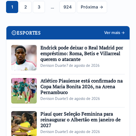
1
2
3
…
924
Próxima →
Navegação
de
páginas
ESPORTES
Ver mais →
Endrick pode deixar o Real Madrid por
empréstimo: Roma, Betis e Villarreal
querem o atacante
Denison Duarte
7 de agosto de 2026
Atlético Piauiense está confirmado na
Copa Maria Bonita 2026, na Arena
Pernambuco
Denison Duarte
5 de agosto de 2026
Piauí quer Seleção Feminina para
reinaugurar o Albertão em janeiro de
2027
Denison Duarte
5 de agosto de 2026