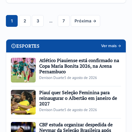
1
2
3
…
7
Próxima →
Navegação
de
páginas
ESPORTES
Ver mais →
Atlético Piauiense está confirmado na
Copa Maria Bonita 2026, na Arena
Pernambuco
Denison Duarte
5 de agosto de 2026
Piauí quer Seleção Feminina para
reinaugurar o Albertão em janeiro de
2027
Denison Duarte
5 de agosto de 2026
CBF estuda organizar despedida de
Neymar da Seleção Brasileira após