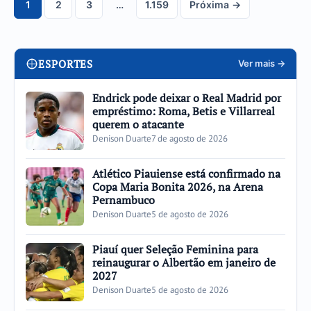
1
2
3
…
1.159
Próxima →
Navegação
de
páginas
ESPORTES
Ver mais →
Endrick pode deixar o Real Madrid por
empréstimo: Roma, Betis e Villarreal
querem o atacante
Denison Duarte
7 de agosto de 2026
Atlético Piauiense está confirmado na
Copa Maria Bonita 2026, na Arena
Pernambuco
Denison Duarte
5 de agosto de 2026
Piauí quer Seleção Feminina para
reinaugurar o Albertão em janeiro de
2027
Denison Duarte
5 de agosto de 2026